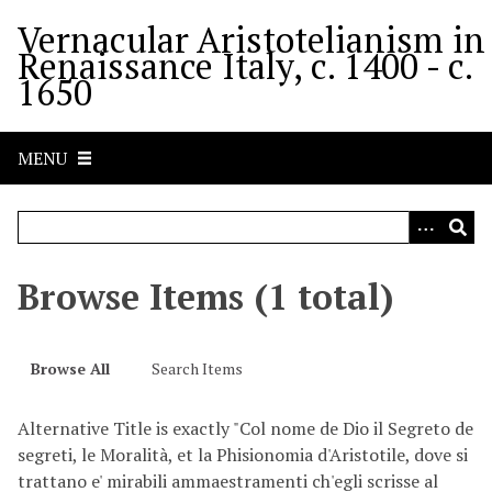
S
Vernacular Aristotelianism in
k
Renaissance Italy, c. 1400 - c.
i
1650
p
t
o
MENU
m
a
i
n
c
Browse Items (1 total)
o
n
t
Browse All
Search Items
e
n
Alternative Title is exactly "Col nome de Dio il Segreto de
t
segreti, le Moralità, et la Phisionomia d'Aristotile, dove si
trattano e' mirabili ammaestramenti ch'egli scrisse al