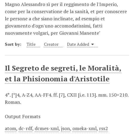
Magno Alessandro sì per il reggimento de l'Imperio,
come per la conservatione de la sanità, et per conoscere
le persone a che siano inclinate, ad esempio et
giovamento d'ogn'uno accomodatissimi, fatti
nuovamente volgari, per Giovanni Manente"
Sort by:
Title
Creator
Date Added
Il Segreto de segreti, le Moralità,
et la Phisionomia d'Aristotile
4°. [*]4, A-Z4, AA-FF4. ff. [7], CXII [i.e. 113]. mm. 150×210.
Roman.
Output Formats
atom
,
dc-rdf
,
dcmes-xml
,
json
,
omeka-xml
,
rss2