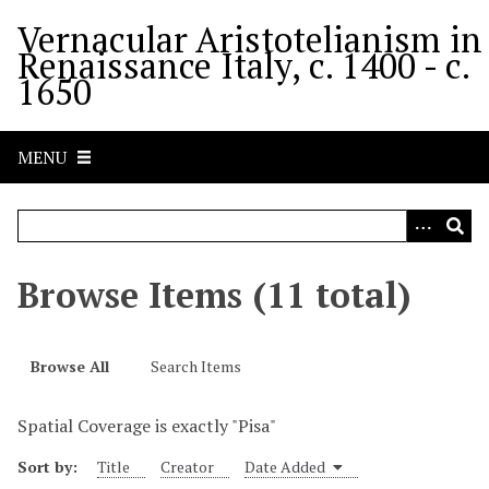
S
Vernacular Aristotelianism in
k
Renaissance Italy, c. 1400 - c.
i
1650
p
t
o
MENU
m
a
i
n
c
Browse Items (11 total)
o
n
t
Browse All
Search Items
e
n
Spatial Coverage is exactly "Pisa"
t
Sort by:
Title
Creator
Date Added