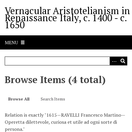
S
Vernacular Aristotelianism in
k
Renaissance Italy, c. 1400 - c.
i
1650
p
t
o
MENU
m
a
i
n
c
Browse Items (4 total)
o
n
t
Browse All
Search Items
e
n
Relation is exactly "1615—RAVELLI Francesco Martino—
t
Operetta dilettevole, curiosa et utile ad ogni sorte di
persona."