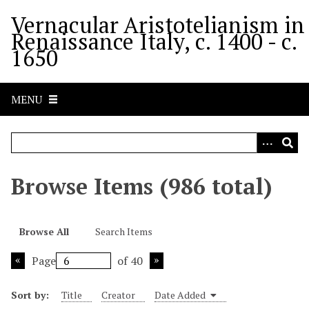
S
Vernacular Aristotelianism in
k
Renaissance Italy, c. 1400 - c.
i
1650
p
t
o
MENU
m
a
i
n
c
Browse Items (986 total)
o
n
t
Browse All
Search Items
e
n
Page
of 40
t
Sort by:
Title
Creator
Date Added