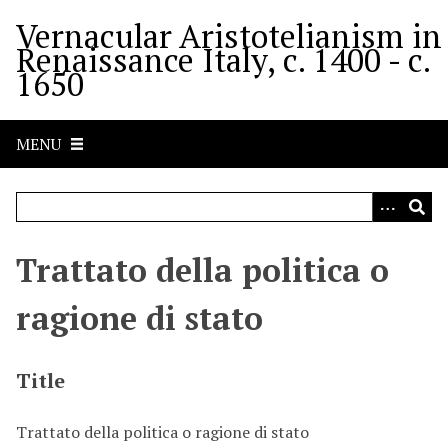
S
Vernacular Aristotelianism in
k
Renaissance Italy, c. 1400 - c.
i
1650
p
t
o
MENU
m
a
i
n
c
Trattato della politica o
o
n
ragione di stato
t
e
n
Title
t
Trattato della politica o ragione di stato