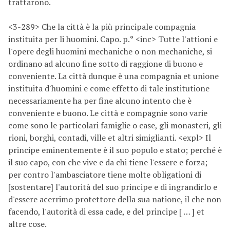
trattarono.
<3-289> Che la città è la più principale compagnia
instituita per li huomini. Capo. p.° <inc> Tutte l'attioni e
l'opere degli huomini mechaniche o non mechaniche, si
ordinano ad alcuno fine sotto di raggione di buono e
conveniente. La città dunque è una compagnia et unione
instituita d'huomini e come effetto di tale institutione
necessariamente ha per fine alcuno intento che è
conveniente e buono. Le città e compagnie sono varie
come sono le particolari famiglie o case, gli monasteri, gli
rioni, borghi, contadi, ville et altri simiglianti. <expl> Il
principe eminentemente è il suo populo e stato; perché è
il suo capo, con che vive e da chi tiene l'essere e forza;
per contro l'ambasciatore tiene molte obligationi di
[sostentare] l'autorità del suo principe e di ingrandirlo e
d'essere acerrimo protettore della sua natione, il che non
facendo, l'autorità di essa cade, e del principe [ … ] et
altre cose.