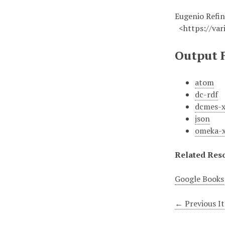
Eugenio Refin
<https://vari
Output 
atom
dc-rdf
dcmes-
json
omeka-
Related Res
Google Books
← Previous I