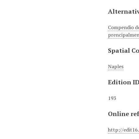
Alternativ
Compendio dell
prencipalmente
Spatial C
Naples
Edition I
193
Online re
http://edit16