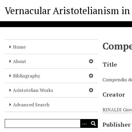
S
Vernacular Aristotelianism in 
k
i
p
t
o
Compen
m
Home
a
i
About
Title
n
c
Bibliography
Compendio del
o
n
Aristotelian Works
Creator
t
e
Advanced Search
n
RINALDI Giov
t
Publisher