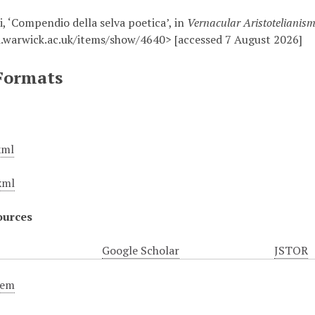
i, ‘Compendio della selva poetica’, in
Vernacular Aristotelianis
.warwick.ac.uk/items/show/4640> [accessed 7 August 2026]
Formats
xml
xml
ources
Google Scholar
JSTOR
tem