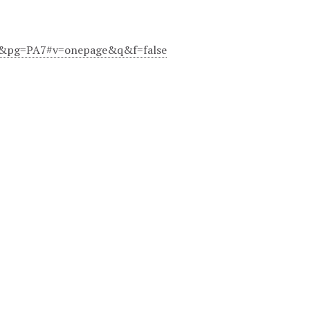
=it&pg=PA7#v=onepage&q&f=false