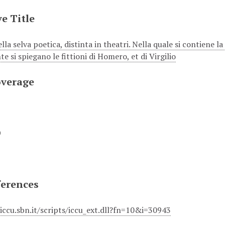
e Title
a selva poetica, distinta in theatri. Nella quale si contiene la fi
 si spiegano le fittioni di Homero, et di Virgilio
overage
D
ferences
.iccu.sbn.it/scripts/iccu_ext.dll?fn=10&i=30943