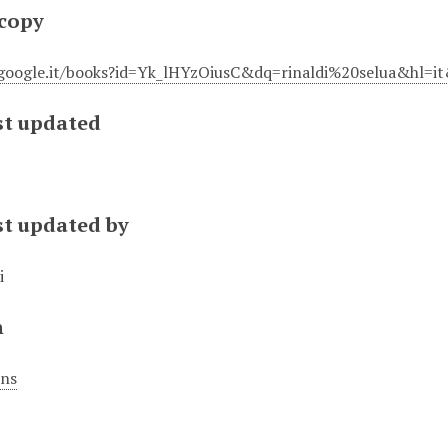
 copy
.google.it/books?id=Yk_lHYzOiusC&dq=rinaldi%20selua&hl
st updated
st updated by
i
n
ons