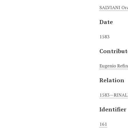
SALVIANI Ora
Date
1583
Contribut
Eugenio Refin
Relation
1583—RINALDI
Identifier
161