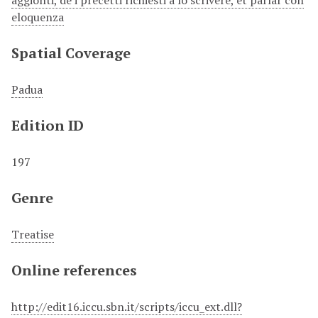
aggionti, de i precetti richiesti a lo scrivere, et parlar con
eloquenza
Spatial Coverage
Padua
Edition ID
197
Genre
Treatise
Online references
http://edit16.iccu.sbn.it/scripts/iccu_ext.dll?