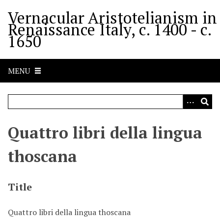
S
Vernacular Aristotelianism in
k
Renaissance Italy, c. 1400 - c.
i
1650
p
t
o
MENU
m
a
i
n
c
Quattro libri della lingua
o
n
thoscana
t
e
n
Title
t
Quattro libri della lingua thoscana