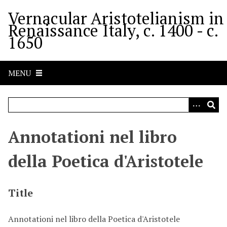
S
Vernacular Aristotelianism in
k
Renaissance Italy, c. 1400 - c.
i
1650
p
t
o
MENU
m
a
i
n
c
Annotationi nel libro
o
n
della Poetica d'Aristotele
t
e
n
Title
t
Annotationi nel libro della Poetica d'Aristotele