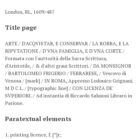
London, BL, 1609/487
Title page
ARTE / D'ACQVISTAR, E CONSERVAR / LA ROBBA, E LA
RIPVTATIONE / D'VNA FAMIGLIA, E D'VNA CORTE /
Formata con l'auttorità della Sacra Scrittura,
d'Aristotile, / & d'altri graui Scrittori. / DA MONSIGNOR
/ BARTOLOMEO FRIGERIO / FERRARESE, / Vescovo di
Venosa / [mark] / IN ROMA, Appresso Lodouico Grignani.
M D C L. / [typographic line] / CON LICENZA DE'
SVPERIORI. / Ad instantia di Riccardo Saluioni Libraro in
Parione.
Paratextual elements
1. printing licence, f. [*]r;