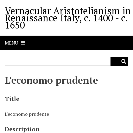
S
Vernacular Aristotelianism in
k
Renaissance Italy, c. 1400 - c.
i
1650
p
t
o
MENU
m
a
i
n
c
L'economo prudente
o
n
t
Title
e
n
L'economo prudente
t
Description