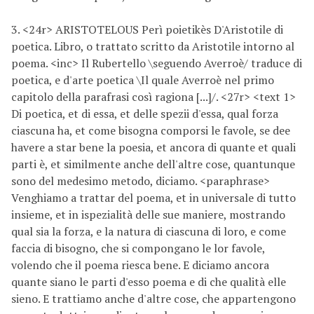
3. <24r> ARISTOTELOUS Perì poietikès D'Aristotile di
poetica. Libro, o trattato scritto da Aristotile intorno al
poema. <inc> Il Rubertello \seguendo Averroè/ traduce di
poetica, e d'arte poetica \Il quale Averroè nel primo
capitolo della parafrasi così ragiona [...]/. <27r> <text 1>
Di poetica, et di essa, et delle spezii d'essa, qual forza
ciascuna ha, et come bisogna comporsi le favole, se dee
havere a star bene la poesia, et ancora di quante et quali
parti è, et similmente anche dell'altre cose, quantunque
sono del medesimo metodo, diciamo. <paraphrase>
Venghiamo a trattar del poema, et in universale di tutto
insieme, et in ispezialità delle sue maniere, mostrando
qual sia la forza, e la natura di ciascuna di loro, e come
faccia di bisogno, che si compongano le lor favole,
volendo che il poema riesca bene. E diciamo ancora
quante siano le parti d'esso poema e di che qualità elle
sieno. E trattiamo anche d'altre cose, che appartengono